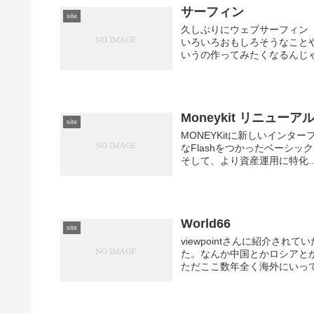
サーフィン
site
久しぶりにウェブサーフィン
いろいろおもしろそうなことやって
いうの作ってみたくなるんじゃ
Moneykit リニューア
site
MONEYKitに新しいインタ
なFlashをつかったベーシックなM
そして、より資産運用に特化..
World66
site
viewpointさんに紹介され
た。なんか中国とかロシアと
ただここ数年全く海外にいって