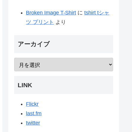
Broken Image T-Shirt
に
tshirt tシャ
ツ プリント
より
アーカイブ
LINK
Flickr
last.fm
twitter