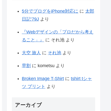
5分でブログをiPhone対応に
に
太郎
日記’79J
より
『Webデザインの「プロだから考え
ること」』
に
それ池
より
大空 旅人
に
それ池
より
早割
に
kometsu
より
Broken Image T-Shirt
に
tshirt tシャ
ツ プリント
より
アーカイブ