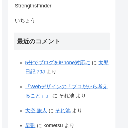
StrengthsFinder
いちょう
最近のコメント
5分でブログをiPhone対応に
に
太郎
日記’79J
より
『Webデザインの「プロだから考え
ること」』
に
それ池
より
大空 旅人
に
それ池
より
早割
に
kometsu
より