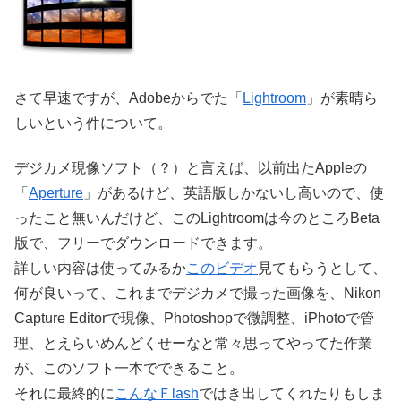
さて早速ですが、Adobeからでた「
Lightroom
」が素晴ら
しいという件について。
デジカメ現像ソフト（？）と言えば、以前出たAppleの
「
Aperture
」があるけど、英語版しかないし高いので、使
ったこと無いんだけど、このLightroomは今のところBeta
版で、フリーでダウンロードできます。
詳しい内容は使ってみるか
このビデオ
見てもらうとして、
何が良いって、これまでデジカメで撮った画像を、Nikon
Capture Editorで現像、Photoshopで微調整、iPhotoで管
理、とえらいめんどくせーなと常々思ってやってた作業
が、このソフト一本でできること。
それに最終的に
こんなＦlash
ではき出してくれたりもしま