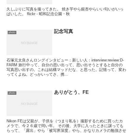
久しぶりに写真を撮ってきた。 焼き芋やら銀杏やらいい匂いがいっ
ぱいした。 flickr - 昭和記念公園・秋
記念写真
photo
石塚元太良さんロングインタビュー：新しい人：interview:review:D-
FARM 旅行中って、自分の思い出って、思い出そうとすると自分の
写真思い出すの。これは結構マッドだな、と思った。記憶って、変わ
ってくよね。どっかいってさ、携...
ありがとう、FE
photo
Nikon FEは父親が、子供を（つまり私を）撮影するために買ったカ
メラで、今２６歳で同い年。 その後、大学に入ったときに譲っても
らって、「露出」やら「被写界深度」やら、かなりカメラの勉強させ