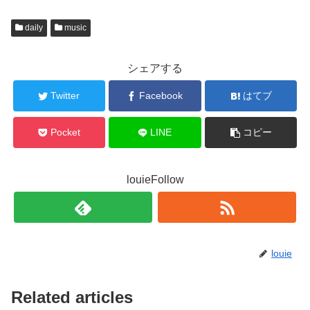
daily
music
シェアする
Twitter
Facebook
はてブ
Pocket
LINE
コピー
louieFollow
louie
Related articles