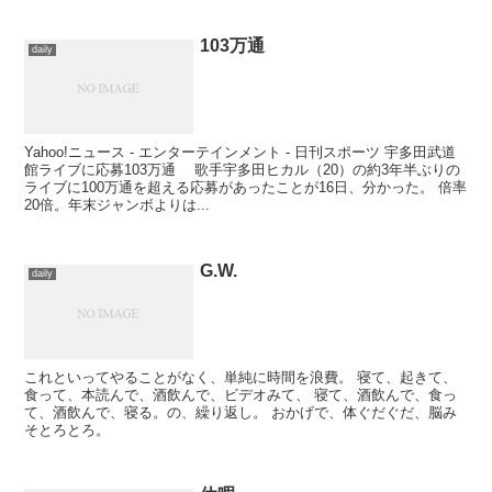
103万通
daily
Yahoo!ニュース - エンターテインメント - 日刊スポーツ 宇多田武道
館ライブに応募103万通 歌手宇多田ヒカル（20）の約3年半ぶりの
ライブに100万通を超える応募があったことが16日、分かった。 倍率
20倍。年末ジャンボよりは...
G.W.
daily
これといってやることがなく、単純に時間を浪費。 寝て、起きて、
食って、本読んで、酒飲んで、ビデオみて、 寝て、酒飲んで、食っ
て、酒飲んで、寝る。の、繰り返し。 おかげで、体ぐだぐだ、脳み
そとろとろ。