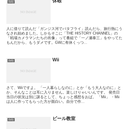
休暇
daily
人に借りて読んだ「ガンジス河でバタフライ」読んだら、旅行熱にう
なされ始めました。しかもそこに「THE HISTORY CHANNEL」の
「戦場カメラマンたちの肖像」って番組で「一ノ瀬泰三」をやってた
もんだから、もうダメです。GWに有休くっつ...
Wii
daily
さて、Wiiですよ。 「一人暮らしなのに」とか「もう大人なのに」と
か、そんなことは耳に入りません。楽しけりゃいいんです。 発売日
当日の状況は別に譲るとして、ちょっと感想をおば。 「Mii」 ・Mii
は人に作ってもらった方が面白い。自分で作...
ビール教室
daily